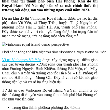
khai thác tại thành phố biển Hải Phòng. Khu đô thị
Royal Island Vũ Yên dự kiến ​​sẽ ra mắt chính thức thị
trường bất động sản vào những ngày cuối năm 2023.
Dự án khu đô thị Vinhomes Royal Island được tọa lạc tại địa
phận đảo Vũ Yên, xã Thủy Triều, huyện Thuỷ Nguyên và
phường Đông Hải 1, quận Hải An, thành phố Hải Phòng.
Đây được xem là vị trí của ngõ, đang được chú trọng đầu tư
mạnh mẽ về mạng lưới hạ tầng một cách tổng thể.
Phối cảnh tổng thể khu biệt thự đảo Vinhomes Royal Island Vũ Yên.
Vị trí Vinhomes Vũ Yên
được xây dựng ngay tại điểm giao
của các tuyến đường xương sống của thành phố Hải Phòng
như: Đường Nguyễn Bỉnh Khiêm, đường Bùi Viện, cầu Máy
Chai, cầu Vũ Yên và đường cao tốc Hà Nội – Hải Phòng và
cao tốc Hải Phòng – Móng Cái. Đây là vị trí có kết nối giao
thông tiện lợi và cơ sở hạ tầng hiện đại.
Từ dự án đảo Vinhomes Royal Island Vũ Yên, chúng ta có
thể dễ dàng di chuyển vào trung tâm thành phố Hải Phòng và
các khu vực lân cận:
Trung tâm thành phốhoa phượng đỏ: 4,5km