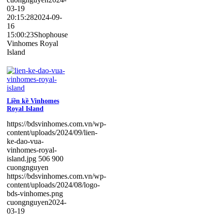
03-19
20:15:28
2024-09-
16
15:00:23
Shophouse
Vinhomes Royal
Island
Liền kề Vinhomes
Royal Island
https://bdsvinhomes.com.vn/wp-
content/uploads/2024/09/lien-
ke-dao-vua-
vinhomes-royal-
island.jpg
506
900
cuongnguyen
https://bdsvinhomes.com.vn/wp-
content/uploads/2024/08/logo-
bds-vinhomes.png
cuongnguyen
2024-
03-19