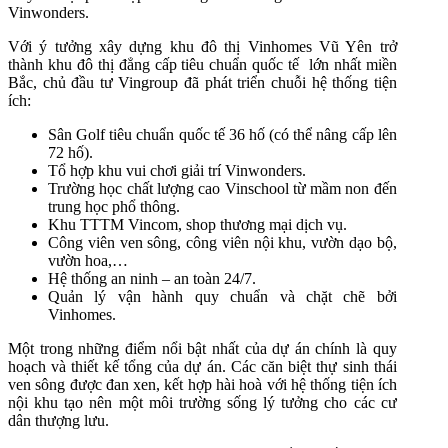
Vinwonders.
Với ý tưởng xây dựng khu đô thị Vinhomes Vũ Yên trở
thành khu đô thị đẳng cấp tiêu chuẩn quốc tế lớn nhất miền
Bắc, chủ đầu tư Vingroup đã phát triển chuỗi hệ thống tiện
ích:
Sân Golf tiêu chuẩn quốc tế 36 hố (có thể nâng cấp lên
72 hố).
Tổ hợp khu vui chơi giải trí Vinwonders.
Trường học chất lượng cao Vinschool từ mầm non đến
trung học phổ thông.
Khu TTTM Vincom, shop thương mại dịch vụ.
Công viên ven sông, công viên nội khu, vườn dạo bộ,
vườn hoa,…
Hệ thống an ninh – an toàn 24/7.
Quản lý vận hành quy chuẩn và chặt chẽ bởi
Vinhomes.
Một trong những điểm nổi bật nhất của dự án chính là quy
hoạch và thiết kế tổng của dự án. Các căn biệt thự sinh thái
ven sông được đan xen, kết hợp hài hoà với hệ thống tiện ích
nội khu tạo nên một môi trường sống lý tưởng cho các cư
dân thượng lưu.