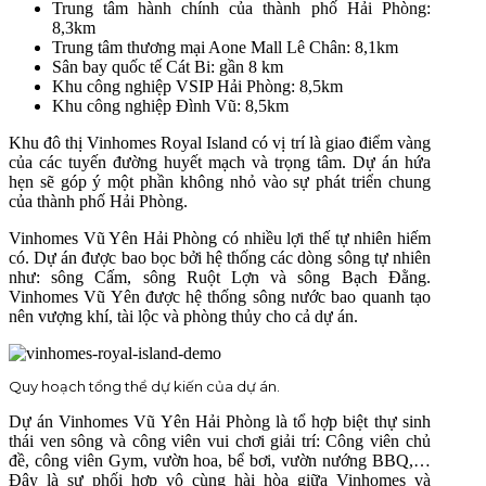
Trung tâm hành chính của thành phố Hải Phòng:
8,3km
Trung tâm thương mại Aone Mall Lê Chân: 8,1km
Sân bay quốc tế Cát Bi: gần 8 km
Khu công nghiệp VSIP Hải Phòng: 8,5km
Khu công nghiệp Đình Vũ: 8,5km
Khu đô thị Vinhomes Royal Island có vị trí là giao điểm vàng
của các tuyến đường huyết mạch và trọng tâm. Dự án hứa
hẹn sẽ góp ý một phần không nhỏ vào sự phát triển chung
của thành phố Hải Phòng.
Vinhomes Vũ Yên Hải Phòng có nhiều lợi thế tự nhiên hiếm
có. Dự án được bao bọc bởi hệ thống các dòng sông tự nhiên
như: sông Cấm, sông Ruột Lợn và sông Bạch Đằng.
Vinhomes Vũ Yên được hệ thống sông nước bao quanh tạo
nên vượng khí, tài lộc và phòng thủy cho cả dự án.
Quy hoạch tổng thể dự kiến của dự án.
Dự án Vinhomes Vũ Yên Hải Phòng là tổ hợp biệt thự sinh
thái ven sông và công viên vui chơi giải trí: Công viên chủ
đề, công viên Gym, vườn hoa, bể bơi, vườn nướng BBQ,…
Đây là sự phối hợp vô cùng hài hòa giữa Vinhomes và