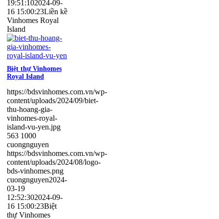
19:51:10
2024-09-
16 15:00:23
Liền kề
Vinhomes Royal
Island
Biệt thự Vinhomes
Royal Island
https://bdsvinhomes.com.vn/wp-
content/uploads/2024/09/biet-
thu-hoang-gia-
vinhomes-royal-
island-vu-yen.jpg
563
1000
cuongnguyen
https://bdsvinhomes.com.vn/wp-
content/uploads/2024/08/logo-
bds-vinhomes.png
cuongnguyen
2024-
03-19
12:52:30
2024-09-
16 15:00:23
Biệt
thự Vinhomes