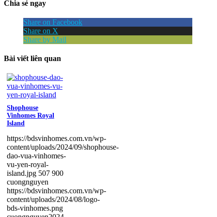
Chia sẻ ngay
Share on Facebook
Share on X
Share by Mail
Bài viết liên quan
Shophouse
Vinhomes Royal
Island
https://bdsvinhomes.com.vn/wp-
content/uploads/2024/09/shophouse-
dao-vua-vinhomes-
vu-yen-royal-
island.jpg
507
900
cuongnguyen
https://bdsvinhomes.com.vn/wp-
content/uploads/2024/08/logo-
bds-vinhomes.png
cuongnguyen
2024-