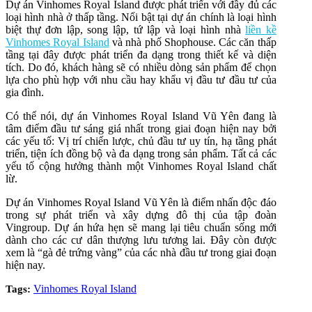
Dự án Vinhomes Royal Island được phát triển với đầy đủ các
loại hình nhà ở thấp tầng. Nổi bật tại dự án chính là loại hình
biệt thự đơn lập, song lập, tứ lập và loại hình nhà
liền kề
Vinhomes Royal Island
và nhà phố Shophouse. Các căn thấp
tầng tại đây được phát triển đa dạng trong thiết kế và diện
tích. Do đó, khách hàng sẽ có nhiều dòng sản phẩm để chọn
lựa cho phù hợp với nhu cầu hay khẩu vị đầu tư đầu tư của
gia đình.
Có thể nói, dự án Vinhomes Royal Island Vũ Yên đang là
tâm điểm đầu tư sáng giá nhất trong giai đoạn hiện nay bởi
các yếu tố: Vị trí chiến lược, chủ đầu tư uy tín, hạ tầng phát
triển, tiện ích đồng bộ và đa dạng trong sản phẩm. Tất cả các
yếu tố cộng hưởng thành một Vinhomes Royal Island chất
lừ.
Dự án Vinhomes Royal Island Vũ Yên là điểm nhấn độc đáo
trong sự phát triển và xây dựng đô thị của tập đoàn
Vingroup. Dự án hứa hẹn sẽ mang lại tiêu chuẩn sống mới
dành cho các cư dân thượng lưu tương lai. Đây còn được
xem là “gà đẻ trứng vàng” của các nhà đầu tư trong giai đoạn
hiện nay.
Vinhomes Royal Island
Tags: