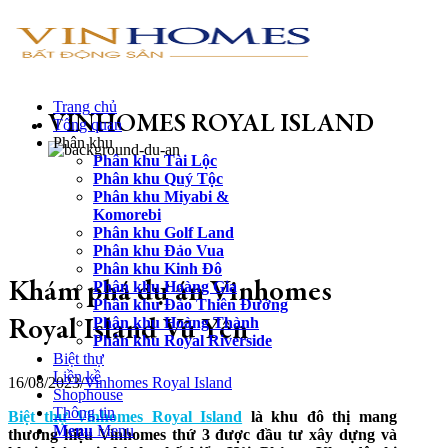
Trang chủ
VINHOMES ROYAL ISLAND
Tổng quan
Phân khu
Phân khu Tài Lộc
Phân khu Quý Tộc
Phân khu Miyabi &
Komorebi
Phân khu Golf Land
Phân khu Đảo Vua
Phân khu Kinh Đô
Phân khu Hoàng Gia
Khám phá dự án Vinhomes
Phân khu Đảo Thiên Đường
Phân khu Hoàng Thành
Royal Island Vũ Yên
Phân khu Royal Riverside
Biệt thự
Liền kề
16/08/2023
/
Vinhomes Royal Island
Shophouse
Thông tin
Biệt thự Vinhomes Royal Island
là khu đô thị mang
Menu
Menu
thương hiệu Vinhomes thứ 3 được đầu tư xây dựng và