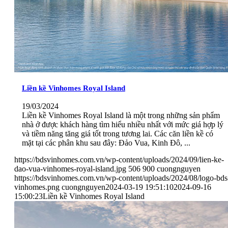
Liền kề Vinhomes Royal Island
19/03/2024
Liền kề Vinhomes Royal Island là một trong những sản phẩm
nhà ở được khách hàng tìm hiểu nhiều nhất với mức giá hợp lý
và tiềm năng tăng giá tốt trong tương lai. Các căn liền kề có
mặt tại các phân khu sau đây: Đảo Vua, Kinh Đô, ...
https://bdsvinhomes.com.vn/wp-content/uploads/2024/09/lien-ke-
dao-vua-vinhomes-royal-island.jpg
506
900
cuongnguyen
https://bdsvinhomes.com.vn/wp-content/uploads/2024/08/logo-bds
vinhomes.png
cuongnguyen
2024-03-19 19:51:10
2024-09-16
15:00:23
Liền kề Vinhomes Royal Island