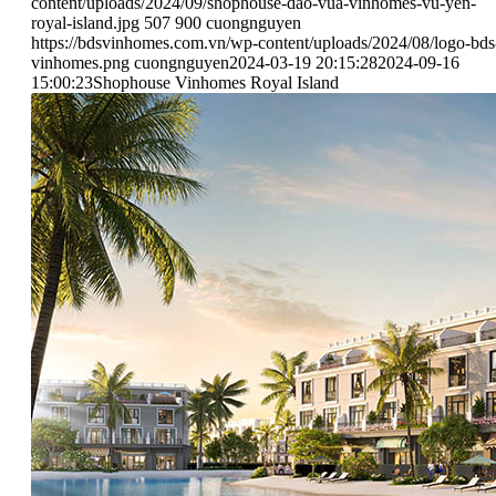
content/uploads/2024/09/shophouse-dao-vua-vinhomes-vu-yen-
royal-island.jpg
507
900
cuongnguyen
https://bdsvinhomes.com.vn/wp-content/uploads/2024/08/logo-bds
vinhomes.png
cuongnguyen
2024-03-19 20:15:28
2024-09-16
15:00:23
Shophouse Vinhomes Royal Island