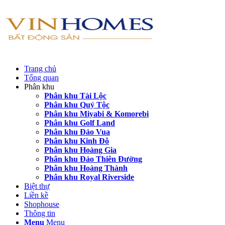
Trang chủ
Tổng quan
Phân khu
Phân khu Tài Lộc
Phân khu Quý Tộc
Phân khu Miyabi & Komorebi
Phân khu Golf Land
Phân khu Đảo Vua
Phân khu Kinh Đô
Phân khu Hoàng Gia
Phân khu Đảo Thiên Đường
Phân khu Hoàng Thành
Phân khu Royal Riverside
Biệt thự
Liền kề
Shophouse
Thông tin
Menu
Menu