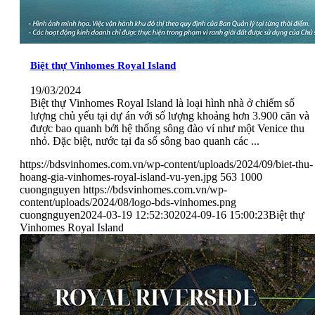
Biệt thự Vinhomes Royal Island
19/03/2024
Biệt thự Vinhomes Royal Island là loại hình nhà ở chiếm số
lượng chủ yếu tại dự án với số lượng khoảng hơn 3.900 căn và
được bao quanh bởi hệ thống sông đào ví như một Venice thu
nhỏ. Đặc biệt, nước tại đa số sông bao quanh các ...
https://bdsvinhomes.com.vn/wp-content/uploads/2024/09/biet-thu-
hoang-gia-vinhomes-royal-island-vu-yen.jpg
563
1000
cuongnguyen
https://bdsvinhomes.com.vn/wp-
content/uploads/2024/08/logo-bds-vinhomes.png
cuongnguyen
2024-03-19 12:52:30
2024-09-16 15:00:23
Biệt thự
Vinhomes Royal Island