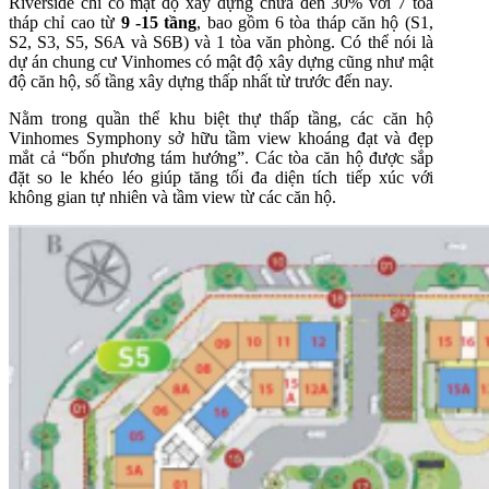
Riverside chỉ có mật độ xây dựng chưa đến 30% với 7 tòa
tháp chỉ cao từ
9 -15 tầng
, bao gồm 6 tòa tháp căn hộ (S1,
S2, S3, S5, S6A và S6B) và 1 tòa văn phòng. Có thể nói là
dự án chung cư Vinhomes có mật độ xây dựng cũng như mật
độ căn hộ, số tầng xây dựng thấp nhất từ trước đến nay.
Nằm trong quần thể khu biệt thự thấp tầng, các căn hộ
Vinhomes Symphony sở hữu tầm view khoáng đạt và đẹp
mắt cả “bốn phương tám hướng”. Các tòa căn hộ được sắp
đặt so le khéo léo giúp tăng tối đa diện tích tiếp xúc với
không gian tự nhiên và tầm view từ các căn hộ.