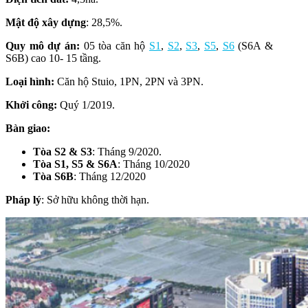
Mật độ xây dựng
: 28,5%.
Quy mô dự án:
05 tòa căn hộ
S1
,
S2
,
S3
,
S5
,
S6
(S6A &
S6B) cao 10- 15 tầng.
Loại hình:
Căn hộ Stuio, 1PN, 2PN và 3PN.
Khởi công:
Quý 1/2019.
Bàn giao:
Tòa S2 & S3
: Tháng 9/2020.
Tòa S1, S5 & S6A
: Tháng 10/2020
Tòa S6B
: Tháng 12/2020
Pháp lý
: Sở hữu không thời hạn.