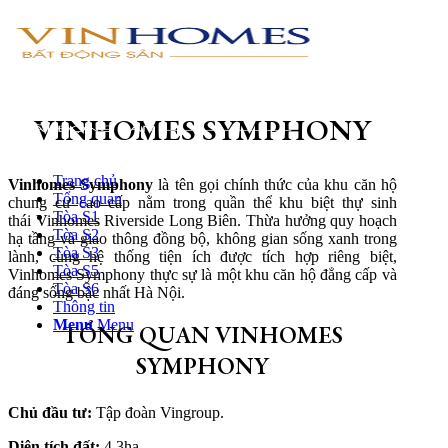
VINHOMES SYMPHONY
Trang chủ
Vinhomes Symphony
là tên gọi chính thức của khu căn hộ
Tổng quan
chung cư cao cấp nằm trong quần thể khu biệt thự sinh
Tòa S1
thái Vinhomes Riverside Long Biên. Thừa hưởng quy hoạch
Tòa S2
hạ tầng và giao thông đồng bộ, không gian sống xanh trong
Tòa S3
lành, cùng hệ thống tiện ích được tích hợp riêng biệt,
Tòa S5
Vinhomes Symphony thực sự là một khu căn hộ đẳng cấp và
Tòa S6
đáng sống bậc nhất Hà Nội.
Thông tin
Menu
Menu
TỔNG QUAN VINHOMES
SYMPHONY
Chủ đầu tư:
Tập đoàn Vingroup.
Diện tích đất:
4,3ha.