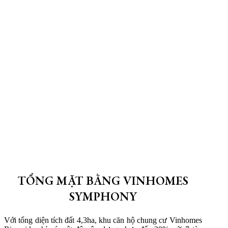
TỔNG MẶT BẰNG VINHOMES
SYMPHONY
Với tổng diện tích đất 4,3ha, khu căn hộ chung cư Vinhomes