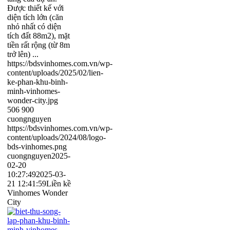
Được thiết kế với
diện tích lớn (căn
nhỏ nhất có diện
tích đất 88m2), mặt
tiền rất rộng (từ 8m
trở lên) ...
https://bdsvinhomes.com.vn/wp-
content/uploads/2025/02/lien-
ke-phan-khu-binh-
minh-vinhomes-
wonder-city.jpg
506
900
cuongnguyen
https://bdsvinhomes.com.vn/wp-
content/uploads/2024/08/logo-
bds-vinhomes.png
cuongnguyen
2025-
02-20
10:27:49
2025-03-
21 12:41:59
Liền kề
Vinhomes Wonder
City