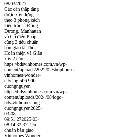
08/03/2025
Các căn thấp tầng
được xây dựng
theo 3 phong cách
kiến trúc là Đông
Dương, Manhattan
và Cổ điển Pháp,
cùng 3 tiêu chuẩn
bàn giao là Thô,
Hoàn thiện và Giãn
xây 2 năm ...
https://bdsvinhomes.com.vn/wp-
content/uploads/2025/02/shophouse-
vinhomes-wonder-
city.jpg
506
900
cuongnguyen
https://bdsvinhomes.com.vn/wp-
content/uploads/2024/08/logo-
bds-vinhomes.png
cuongnguyen
2025-
03-08
09:51:27
2025-03-
08 14:32:37
Tiêu
chuẩn bàn giao
Vinhomes Wonder