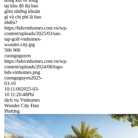
đóng khi về sống
tại khu đô thị bao
gồm những khoản
gì và chi phí là bao
nhiêu?
https://bdsvinhomes.com.vn/wp-
content/uploads/2025/03/san-
tap-golf-vinhomes-
wonder-city.jpg
506
900
cuongnguyen
https://bdsvinhomes.com.vn/wp-
content/uploads/2024/08/logo-
bds-vinhomes.png
cuongnguyen
2025-
03-10
10:11:00
2025-03-
10 11:20:48
Phí
dịch vụ Vinhomes
Wonder City Đan
Phượng