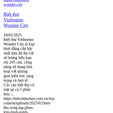
Biệt thự
Vinhomes
Wonder City
18/02/2025
Biệt thự Vinhomes
Wonder City là loại
hình đẳng cấp bậc
nhất khu đô thị với
số lượng hữu hạn
chỉ 295 căn, công
năng sử dụng linh
hoạt với không
gian kiến trúc sang
trọng và tinh tế.
Các căn biệt thự có
mặt tại cả 2 phân
khu ...
https://bdsvinhomes.com.vn/wp-
content/uploads/2025/02/biet-
thu-song-lap-phan-
khu-binh-minh-