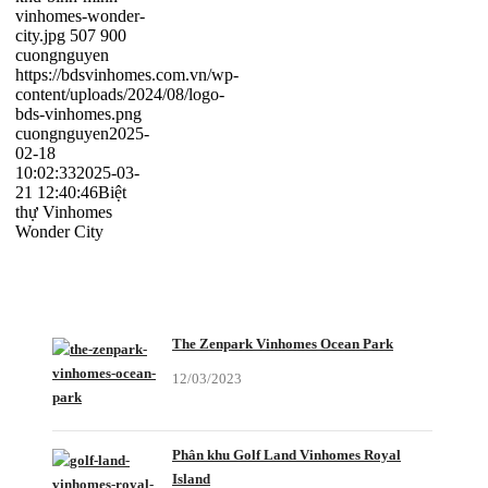
vinhomes-wonder-
city.jpg
507
900
cuongnguyen
https://bdsvinhomes.com.vn/wp-
content/uploads/2024/08/logo-
bds-vinhomes.png
cuongnguyen
2025-
02-18
10:02:33
2025-03-
21 12:40:46
Biệt
thự Vinhomes
Wonder City
CÓ THỂ BẠN QUAN TÂM
The Zenpark Vinhomes Ocean Park
12/03/2023
Phân khu Golf Land Vinhomes Royal
Island