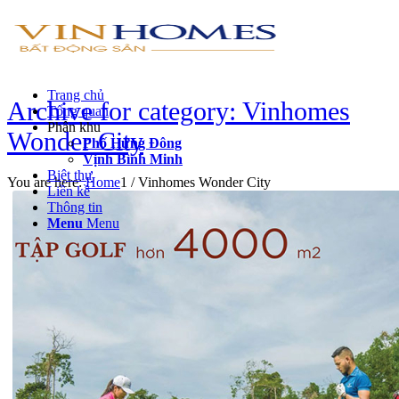
Trang chủ
Archive for category: Vinhomes
Tổng quan
Phân khu
Wonder City
Phố Hừng Đông
Vịnh Bình Minh
Biệt thự
You are here:
Home
1
/
Vinhomes Wonder City
Liền kề
Thông tin
Menu
Menu