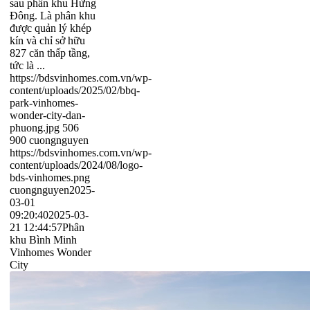
sau phân khu Hừng
Đông. Là phân khu
được quản lý khép
kín và chỉ sở hữu
827 căn thấp tầng,
tức là ...
https://bdsvinhomes.com.vn/wp-
content/uploads/2025/02/bbq-
park-vinhomes-
wonder-city-dan-
phuong.jpg
506
900
cuongnguyen
https://bdsvinhomes.com.vn/wp-
content/uploads/2024/08/logo-
bds-vinhomes.png
cuongnguyen
2025-
03-01
09:20:40
2025-03-
21 12:44:57
Phân
khu Bình Minh
Vinhomes Wonder
City