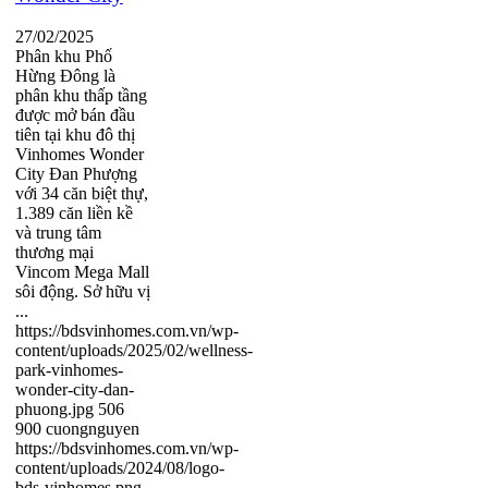
27/02/2025
Phân khu Phố
Hừng Đông là
phân khu thấp tầng
được mở bán đầu
tiên tại khu đô thị
Vinhomes Wonder
City Đan Phượng
với 34 căn biệt thự,
1.389 căn liền kề
và trung tâm
thương mại
Vincom Mega Mall
sôi động. Sở hữu vị
...
https://bdsvinhomes.com.vn/wp-
content/uploads/2025/02/wellness-
park-vinhomes-
wonder-city-dan-
phuong.jpg
506
900
cuongnguyen
https://bdsvinhomes.com.vn/wp-
content/uploads/2024/08/logo-
bds-vinhomes.png