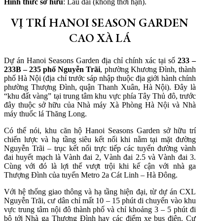
Hình thức sở hữu
: Lâu dài (không thời hạn).
VỊ TRÍ HANOI SEASON GARDEN
CAO XÀ LÁ
Dự án Hanoi Seasons Garden địa chỉ chính xác tại số
233 –
233B – 235 phố Nguyễn Trãi
, phường Khương Đình, thành
phố Hà Nội (địa chỉ trước sáp nhập thuộc địa giới hành chính
phường Thượng Đình, quận Thanh Xuân, Hà Nội). Đây là
“khu đất vàng” tại trung tâm khu vực phía Tây Thủ đô, trước
đây thuộc sở hữu của Nhà máy Xà Phòng Hà Nội và Nhà
máy thuốc lá Thăng Long.
Có thể nói, khu căn hộ Hanoi Seasons Garden sở hữu trí
chiến lược và hạ tầng siêu kết nối khi nằm tại mặt đường
Nguyễn Trãi – trục kết nối trực tiếp các tuyến đường vành
đai huyết mạch là Vành đai 2, Vành đai 2.5 và Vành đai 3.
Cùng với đó là lợi thế vượt trội khi kế cận với nhà ga
Thượng Đình của tuyến Metro 2a Cát Linh – Hà Đông.
Với hệ thống giao thông và hạ tầng hiện đại, từ dự án CXL
Nguyễn Trãi, cư dân chỉ mất 10 – 15 phút di chuyển vào khu
vực trung tâm nội đô thành phố và chỉ khoảng 3 – 5 phút đi
bộ tới Nhà ga Thượng Đình hay các điểm xe bus điện. Cư