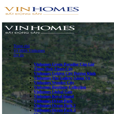
Trang chủ
Về BĐS Vinhomes
Dự án
Dự án đang mở bán
Vinhomes Green Paradise Cần Giờ
Times Hub Times City
Vinhomes Golden City Dương Kinh
Vinhomes The Gallery Giảng Võ
Vinhomes Wonder City
Vinhomes Boutique Collection
Vinhomes Global Gate
Vinhomes Royal Island
Vinhomes Ocean Park
Vinhomes Ocean Park 2
Vinhomes Ocean Park 3