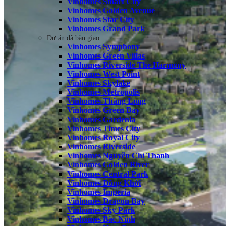
Vinhomes Smart City
Vinhomes Golden Avenue
Vinhomes Star City
Vinhomes Grand Park
Dự án đã bàn giao
Vinhomes Symphony
Vinhomes Green Villas
Vinhomes Riverside The Harmony
Vinhomes West Point
Vinhomes Skylake
Vinhomes Metropolis
Vinhomes Thăng Long
Vinhomes Green Bay
Vinhomes Gardenia
Vinhomes Times City
Vinhomes Royal City
Vinhomes Riverside
Vinhomes Nguyễn Chí Thanh
Vinhomes Golden River
Vinhomes Central Park
Vinhomes Đồng Khởi
Vinhomes Imperia
Vinhomes Dragon Bay
Vinhomes Sky Park
Vinhomes Bắc Ninh