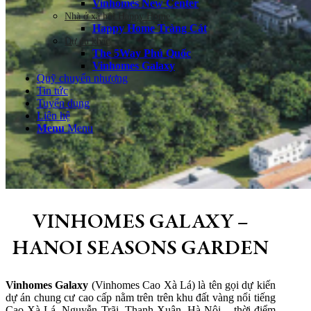
Vinhomes New Center
Nhà ở xã hội Happy Home
Happy Home Tràng Cát
Dự án khác
The 5Way Phú Quốc
Vinhomes Galaxy
Quỹ chuyển nhượng
Tin tức
Tuyển dụng
Liên hệ
Menu
Menu
VINHOMES GALAXY –
HANOI SEASONS GARDEN
Vinhomes Galaxy
(Vinhomes Cao Xà Lá) là tên gọi dự kiến
dự án chung cư cao cấp nằm trên trên khu đất vàng nổi tiếng
Cao Xà Lá, Nguyễn Trãi, Thanh Xuân, Hà Nội – thời điểm