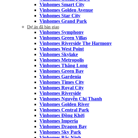
Vinhomes Smart City
Vinhomes Golden Avenue
Vinhomes Star City
Vinhomes Grand Park
Dự án đã bàn giao
Vinhomes Symphony
Vinhomes Green Villas
Vinhomes Riverside The Harmony
Vinhomes West Point
Vinhomes Skylake
Vinhomes Metropolis
Vinhomes Thăng Long
Vinhomes Green Bay
Vinhomes Gardenia
Vinhomes Times City
Vinhomes Royal City
Vinhomes Riverside
Vinhomes Nguyễn Chí Thanh
Vinhomes Golden River
Vinhomes Central Park
Vinhomes Đồng Khởi
Vinhomes Imperia
Vinhomes Dragon Bay
Vinhomes Sky Park
Vinhomes Bắc Ninh