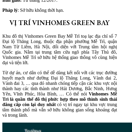
Bàn giao:
Từ tháng 12/2017.
Pháp lý
: Sở hữu không thời hạn.
VỊ TRÍ VINHOMES GREEN BAY
Khu đô thị Vinhomes Green Bay Mễ Trì toạ lạc địa chỉ số 7
Đại lộ Thăng Long, thuộc địa phận phường Mễ Trì, quận
Nam Từ Liêm, Hà Nội, đối diện với Trung tâm hội nghị
Quốc gia. Nằm tại trung tâm cửa ngõ phía Tây Thủ đô,
Vinhomes Mễ Trì sở hữu hệ thống giao thông vô cùng hiện
đại và tiện lới.
Từ dự án, cư dân có thể dễ dàng kết nối với các trục đường
huyết mạch như đường Đại lộ Thăng Long, Vành đai 2,
Vành đai 3, … qua đó nhanh chóng tiếp cận các khu vực nội
thành hay các tỉnh thành như Hải Dương, Bắc Ninh, Hưng
Yên, Vĩnh Phúc, Hòa Bình, … Có thể nói
Vinhomes Mễ
Trì là quần thể đô thị phức hợp theo mô thình sinh thái
đẳng cấp còn lại duy nhất
có vị trí ngay tại khu vực trung
tâm thành phố mà vẫn sở hữu không gian sống khoáng đạt
và trong lành.