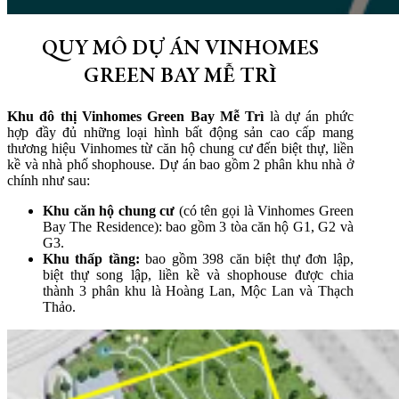
QUY MÔ DỰ ÁN VINHOMES
GREEN BAY MỄ TRÌ
Khu đô thị Vinhomes Green Bay Mễ Trì
là dự án phức
hợp đầy đủ những loại hình bất động sản cao cấp mang
thương hiệu Vinhomes từ căn hộ chung cư đến biệt thự, liền
kề và nhà phố shophouse. Dự án bao gồm 2 phân khu nhà ở
chính như sau:
Khu căn hộ chung cư
(có tên gọi là Vinhomes Green
Bay The Residence): bao gồm 3 tòa căn hộ G1, G2 và
G3.
Khu thấp tầng:
bao gồm 398 căn biệt thự đơn lập,
biệt thự song lập, liền kề và shophouse được chia
thành 3 phân khu là Hoàng Lan, Mộc Lan và Thạch
Thảo.