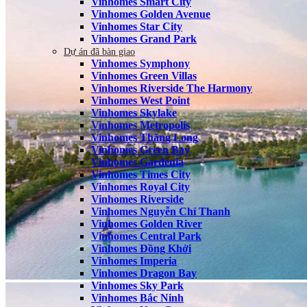
Vinhomes Smart City
Vinhomes Golden Avenue
Vinhomes Star City
Vinhomes Grand Park
Dự án đã bàn giao
Vinhomes Symphony
Vinhomes Green Villas
Vinhomes Riverside The Harmony
Vinhomes West Point
Vinhomes Skylake
Vinhomes Metropolis
Vinhomes Thăng Long
Vinhomes Green Bay
Vinhomes Gardenia
Vinhomes Times City
Vinhomes Royal City
Vinhomes Riverside
Vinhomes Nguyễn Chí Thanh
Vinhomes Golden River
Vinhomes Central Park
Vinhomes Đồng Khởi
Vinhomes Imperia
Vinhomes Dragon Bay
Vinhomes Sky Park
Vinhomes Bắc Ninh