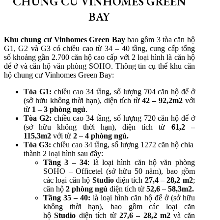
CHUNG CƯ VINHOMES GREEN
BAY
Khu chung cư Vinhomes Green Bay
bao gồm 3 tòa căn hộ
G1, G2 và G3 có chiều cao từ 34 – 40 tầng, cung cấp tổng
số khoảng gần 2.700 căn hộ cao cấp với 2 loại hình là căn hộ
để ở và căn hộ văn phòng SOHO. Thông tin cụ thể khu căn
hộ chung cư Vinhomes Green Bay:
Tòa G1:
chiều cao 34 tầng, số lượng 704 căn hộ để ở
(sở hữu không thời hạn), diện tích từ
42 – 92,2m2
với
từ
1 – 3 phòng ngủ
.
Tòa G2:
chiều cao 34 tầng, số lượng 720 căn hộ để ở
(sở hữu không thời hạn), diện tích từ
61,2 –
115,3m2
với từ
2 – 4 phòng ngủ.
Tòa G3:
chiều cao 34 tầng, số lượng 1272 căn hộ chia
thành 2 loại hình sau đây:
Tầng 3 – 34
: là loại hình căn hộ văn phòng
SOHO – Officetel (sở hữu 50 năm), bao gồm
các loại căn hộ
Studio
diện tích
27,4 – 28,2 m2
;
căn hộ
2 phòng ngủ
diện tích từ
52,6 – 58,3m2.
Tầng 35 – 40:
là loại hình căn hộ để ở (sở hữu
không thời hạn), bao gồm các loại căn
hộ
Studio
diện tích từ
27,6 – 28,2 m2
và căn