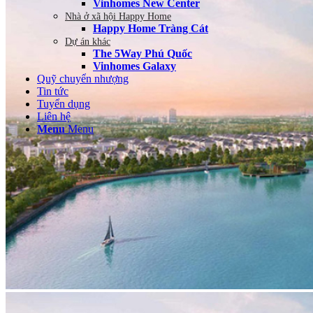
Vinhomes New Center
Nhà ở xã hội Happy Home
Happy Home Tràng Cát
Dự án khác
The 5Way Phú Quốc
Vinhomes Galaxy
Quỹ chuyển nhượng
Tin tức
Tuyển dụng
Liên hệ
Menu
Menu