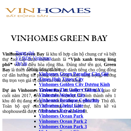
VINHOMES GREEN BAY
Trang chủ
Vinhomes Green Bay
là khu tổ hợp căn hộ chung cư và biệt
Về BĐS Vinhomes
thự cao cấp được mệnh danh là
“Vịnh xanh trong lòng
Dự án
phố”
với hồ điều hòa rộng 8ha. Đúng như tên gọi,
Green
Dự án đang mở bán
Bay
là thiên đường sống đích thực dành tiêng cho cộng đồng
Vinhomes Green Paradise Cần Giờ
cư dân hướng tới phong cách sống xanh sang trọng, hưởng
Times Hub Times City
thụ trọn vẹn giá trị đỉnh cao của cuộc sống.
Vinhomes Golden City Dương Kinh
Vinhomes The Gallery Giảng Võ
Dự án Vinhomes Green Bay
đã được CĐT bàn giao từ
Vinhomes Wonder City
cuối năm 2017, đến thời điểm hiện tại đã hình thành nên 1
Vinhomes Boutique Collection
khu đô thị đang sống bậc nhất tại khu vực phía Tây Thủ đô.
Vinhomes Global Gate
Toàn bộ quỹ căn hộ chung cư, biệt thự, liền kề và
Vinhomes Royal Island
shophouseđã được CĐT bán hết từ năm 2018.
Vinhomes Ocean Park
Vinhomes Ocean Park 2
Vinhomes Ocean Park 3