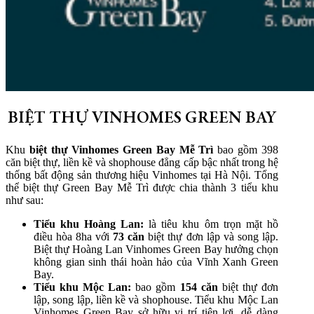
BIỆT THỰ VINHOMES GREEN BAY
Khu
biệt thự Vinhomes Green Bay Mễ Trì
bao gồm 398
căn biệt thự, liền kề và shophouse đẳng cấp bậc nhất trong hệ
thống bất động sản thương hiệu Vinhomes tại Hà Nội. Tổng
thể biệt thự Green Bay Mễ Trì được chia thành 3 tiểu khu
như sau:
Tiểu khu Hoàng Lan:
là tiêu khu ôm trọn mặt hồ
điều hòa 8ha với
73 căn
biệt thự đơn lập và song lập.
Biệt thự Hoàng Lan Vinhomes Green Bay hưởng chọn
không gian sinh thái hoàn hảo của Vĩnh Xanh Green
Bay.
Tiểu khu Mộc Lan:
bao gồm
154 căn
biệt thự đơn
lập, song lập, liền kề và shophouse. Tiểu khu Mộc Lan
Vinhomes Green Bay sở hữu vị trí tiện lợi, dễ dàng