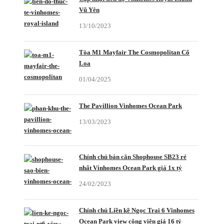
Vũ Yên
13/10/2023
Tòa M1 Mayfair The Cosmopolitan Cổ
Loa
01/04/2025
The Pavillion Vinhomes Ocean Park
13/03/2023
Chính chủ bán căn Shophouse SB23 rẻ
nhất Vinhomes Ocean Park giá 1x tỷ
24/02/2023
Chính chủ Liền kề Ngọc Trai 6 Vinhomes
Ocean Park view công viên giá 16 tỷ