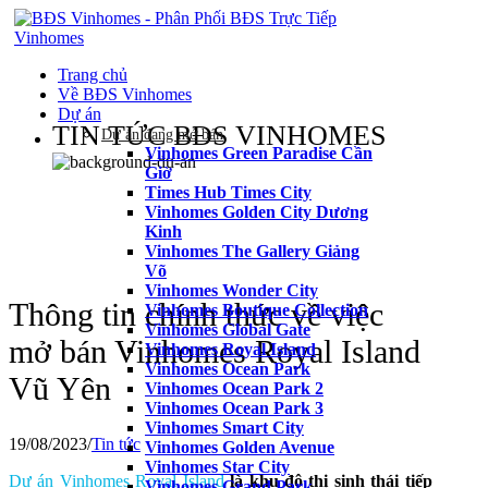
Trang chủ
Về BĐS Vinhomes
Dự án
TIN TỨC BĐS VINHOMES
Dự án đang mở bán
Vinhomes Green Paradise Cần
Giờ
Times Hub Times City
Vinhomes Golden City Dương
Kinh
Vinhomes The Gallery Giảng
Võ
Vinhomes Wonder City
Thông tin chính thức về việc
Vinhomes Boutique Collection
Vinhomes Global Gate
mở bán Vinhomes Royal Island
Vinhomes Royal Island
Vinhomes Ocean Park
Vũ Yên
Vinhomes Ocean Park 2
Vinhomes Ocean Park 3
Vinhomes Smart City
19/08/2023
/
Tin tức
Vinhomes Golden Avenue
Vinhomes Star City
Dự án Vinhomes Royal Island
là khu đô thị sinh thái tiếp
Vinhomes Grand Park