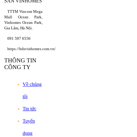
SẢN VINHOMES
TTTM Vincom Mega
Mall Ocean Park,
Vinhomes Ocean Park,
Gia Lâm, Hà Nội.
091 597 6556
https://bdsvinhomes.com.vn/
THÔNG TIN
CÔNG TY
Về chúng
tôi
Tin tức
Tuyển
dụng