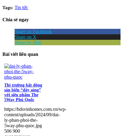
Tin tức
Tags:
Chia sẻ ngay
Share on Facebook
Share on X
Share by Mail
Bài viết liên quan
Thị trường bất động
sản biển “dậy sóng”
với siêu phẩm The
5Way Phú Quốc
https://bdsvinhomes.com.vn/wp-
content/uploads/2024/09/dai-
ly-phan-phoi-the-
5way-phu-quoc.jpg
506
900