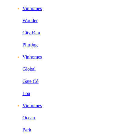
Vinhomes
Wonder
City Đan
Phượng
Vinhomes
Global
Gate Cổ
Loa
Vinhomes
Ocean
Park