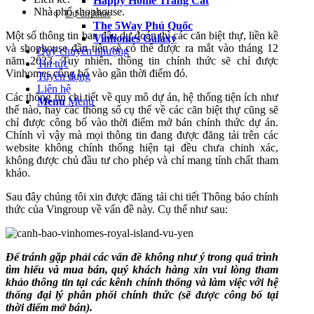
Happy Home Tràng Cát
Nhà phố shophouse.
Dự án khác
The 5Way Phú Quốc
Một số thông tin ban đầu dự đoán thì các căn biệt thự, liền kề
Vinhomes Galaxy
và shophouse đầu tiên sẽ có thể được ra mắt vào tháng 12
Quỹ chuyển nhượng
năm 2023. Tuy nhiên, thông tin chính thức sẽ chỉ được
Tin tức
Vinhomes công bố vào gần thời điểm đó.
Tuyển dụng
Liên hệ
Các thông tin chi tiết về quy mô dự án, hệ thống tiện ích như
Menu
Menu
thế nào, hay các thông số cụ thể về các căn biệt thự cũng sẽ
chỉ được công bố vào thời điểm mở bán chính thức dự án.
Chính vì vậy mà mọi thông tin đang được đăng tải trên các
website không chính thống hiện tại đều chưa chinh xác,
không được chủ đầu tư cho phép và chỉ mang tính chất tham
khảo.
Sau đây chúng tôi xin được đăng tải chi tiết Thông báo chính
thức của Vingroup về vấn đề này. Cụ thể như sau:
Để tránh gặp phải các vấn đề không như ý trong quá trình
tìm hiểu và mua bán, quý khách hàng xin vui lòng tham
khảo thông tin tại các kênh chính thống và làm việc với hệ
thống đại lý phân phối chính thức (sẽ được công bố tại
thời điểm mở bán).