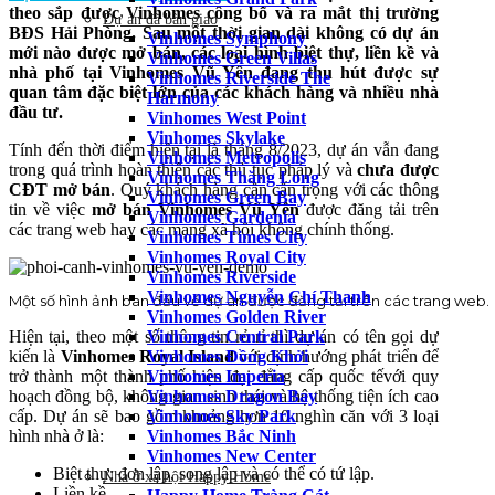
theo sắp được Vinhomes công bố và ra mắt thị trường
Dự án đã bàn giao
BĐS Hải Phòng. Sau một thời gian dài không có dự án
Vinhomes Symphony
mới nào được mở bán, các loại hình biệt thự, liền kề và
Vinhomes Green Villas
nhà phố tại Vinhomes Vũ Yên đang thu hút được sự
Vinhomes Riverside The
quan tâm đặc biệt lớn của các khách hàng và nhiều nhà
Harmony
đầu tư.
Vinhomes West Point
Vinhomes Skylake
Tính đến thời điểm hiện tại là tháng 8/2023, dự án vẫn đang
Vinhomes Metropolis
trong quá trình hoàn thiện các thủ tục pháp lý và
chưa được
Vinhomes Thăng Long
CĐT mở bán
. Quý khách hàng cần cẩn trọng với các thông
Vinhomes Green Bay
tin về việc
mở bán Vinhomes Vũ Yên
được đăng tải trên
Vinhomes Gardenia
các trang web hay các mạng xã hội không chính thống.
Vinhomes Times City
Vinhomes Royal City
Vinhomes Riverside
Vinhomes Nguyễn Chí Thanh
Một số hình ảnh ban đầu về dự án được đăng tải trên các trang web.
Vinhomes Golden River
Vinhomes Central Park
Hiện tại, theo một số thông tin rỏ rỉ thì dự án có tên gọi dự
Vinhomes Đồng Khởi
kiến là
Vinhomes Royal Island
với định hướng phát triển để
Vinhomes Imperia
trở thành một thành phố hiện đại đẳng cấp quốc tếvới quy
Vinhomes Dragon Bay
hoạch đồng bộ, không gian sinh thái và hệ thống tiện ích cao
Vinhomes Sky Park
cấp. Dự án sẽ bao gồm khoảng hơn 10 nghìn căn với 3 loại
Vinhomes Bắc Ninh
hình nhà ở là:
Vinhomes New Center
Biệt thự: đơn lập, song lập và có thể có tứ lập.
Nhà ở xã hội Happy Home
Liền kề.