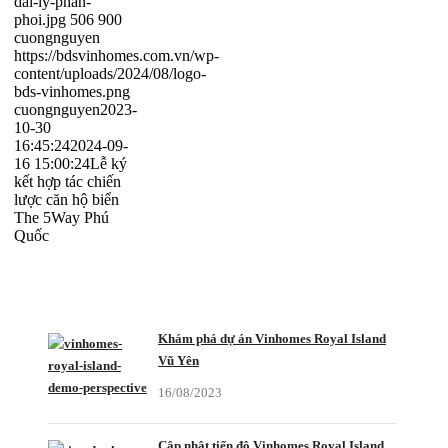
dai-ly-phan-
phoi.jpg
506
900
cuongnguyen
https://bdsvinhomes.com.vn/wp-
content/uploads/2024/08/logo-
bds-vinhomes.png
cuongnguyen
2023-
10-30
16:45:24
2024-09-
16 15:00:24
Lễ ký
kết hợp tác chiến
lược căn hộ biển
The 5Way Phú
Quốc
CÓ THỂ BẠN QUAN TÂM
Khám phá dự án Vinhomes Royal Island
Vũ Yên
16/08/2023
Cập nhật tiến độ Vinhomes Royal Island