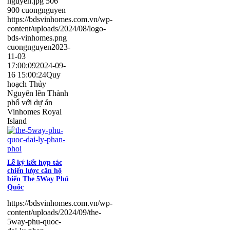
nguyen.jpg
506
900
cuongnguyen
https://bdsvinhomes.com.vn/wp-
content/uploads/2024/08/logo-
bds-vinhomes.png
cuongnguyen
2023-
11-03
17:00:09
2024-09-
16 15:00:24
Quy
hoạch Thủy
Nguyên lên Thành
phố với dự án
Vinhomes Royal
Island
Lễ ký kết hợp tác
chiến lược căn hộ
biển The 5Way Phú
Quốc
https://bdsvinhomes.com.vn/wp-
content/uploads/2024/09/the-
5way-phu-quoc-