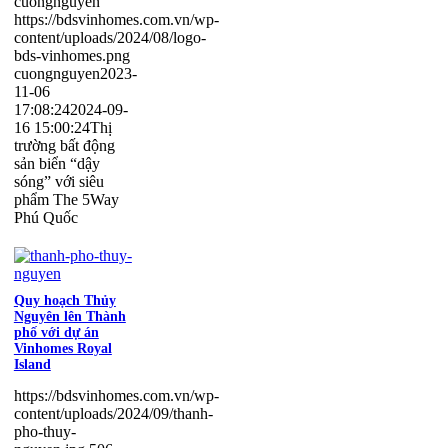
cuongnguyen
https://bdsvinhomes.com.vn/wp-
content/uploads/2024/08/logo-
bds-vinhomes.png
cuongnguyen
2023-
11-06
17:08:24
2024-09-
16 15:00:24
Thị
trường bất động
sản biển “dậy
sóng” với siêu
phẩm The 5Way
Phú Quốc
Quy hoạch Thủy
Nguyên lên Thành
phố với dự án
Vinhomes Royal
Island
https://bdsvinhomes.com.vn/wp-
content/uploads/2024/09/thanh-
pho-thuy-